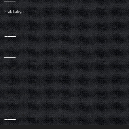
Brak kategorii
ARCHIWA
META
Zaloguj się
Kanał wpisów
Kanał komentarzy
WordPress.org
KATEGORIE