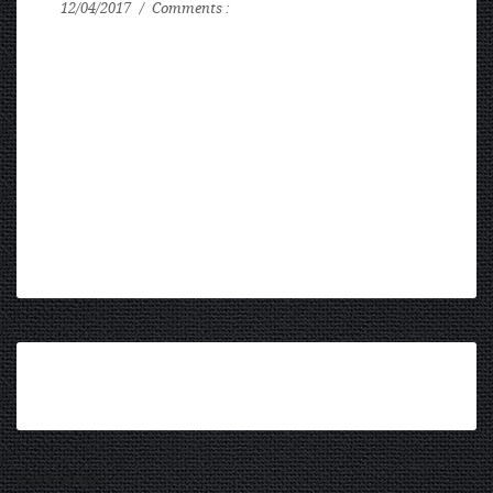
12/04/2017
Comments :
0
Whole compatible with the awesome WooCommerce
plugin so you can easily create and manage your online
store and start selling right away. Be sure Whole
provide all your needs!
Share This Article :
KATEGORIE